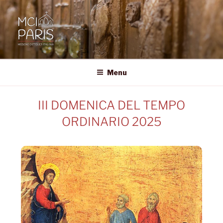
MCI • PARIS
Missione Cattolica Italiana Parigi
Menu
III DOMENICA DEL TEMPO
ORDINARIO 2025