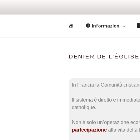
Salta
al
contenuto
MCI • PARI
M
Informazioni
Missione Cattolica Italiana Par
i
s
s
i
DENIER DE L’ÉGLISE
o
n
e
In Francia la Comunità cristian
C
a
Il sistema è diretto e immediat
t
catholique.
t
o
Non è solo un’operazione ec
l
partecipazione
alla vita della
i
c