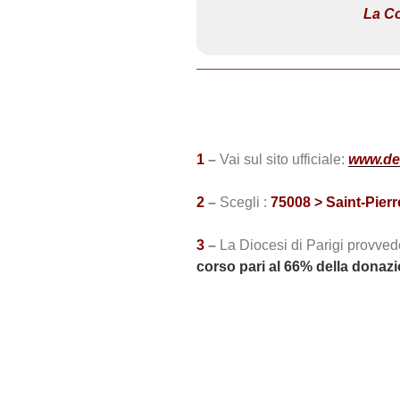
La
Co
a
I
t
a
l
i
a
1
–
Vai sul sito ufficiale:
www.den
n
a
2
–
Scegli :
75008 > Saint-Pierre
3
–
La Diocesi di Parigi provveder
corso pari al 66% della donaz