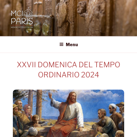
MCI • PARIS
Missione Cattolica Italiana Parigi
Menu
XXVII DOMENICA DEL TEMPO
ORDINARIO 2024