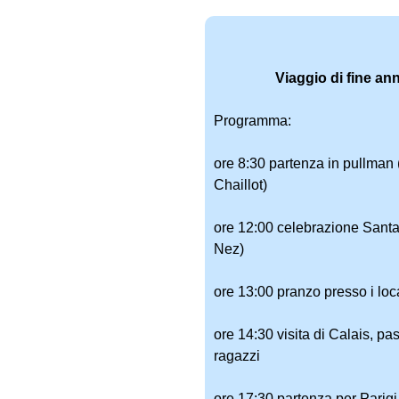
a
I
t
Viaggio di fine an
a
l
Programma:
i
a
ore 8:30 partenza in pullman (
n
Chaillot)
a
ore 12:00 celebrazione Sant
Nez)
ore 13:00 pranzo presso i loc
ore 14:30 visita di Calais, p
ragazzi
ore 17:30 partenza per Parigi