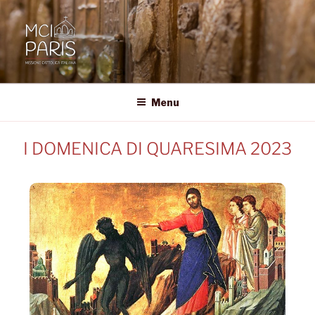
MCI • PARIS
Missione Cattolica Italiana Parigi
Menu
I DOMENICA DI QUARESIMA 2023