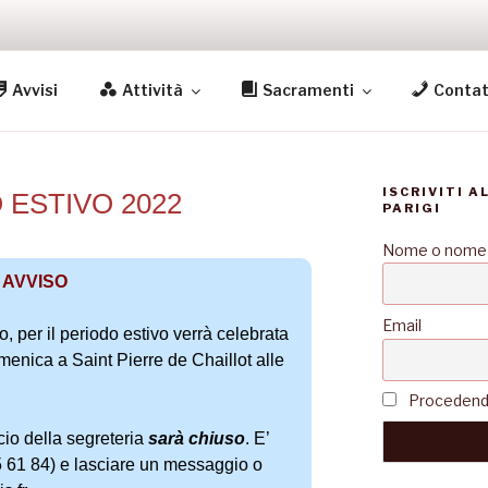
S
Avvisi
Attività
Sacramenti
Contat
igi
ISCRIVITI A
 ESTIVO 2022
PARIGI
Nome o nome
AVVISO
Email
, per il periodo estivo verrà celebrata
enica a Saint Pierre de Chaillot alle
Procedendo 
icio della segreteria
sarà chiuso
. E’
5 61 84) e lasciare un messaggio o