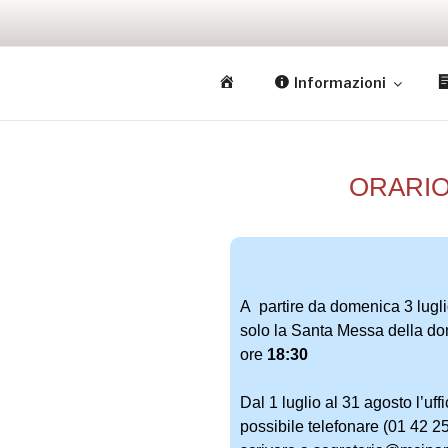
MCI • PARI
M
Informazioni
Missione Cattolica Italiana Par
i
s
s
i
ORARIO
o
n
e
C
a
A partire da domenica 3 luglio
t
solo la Santa Messa della dom
t
ore
18:30
o
l
Dal 1 luglio al 31 agosto l’uff
i
possibile telefonare (01 42 2
c