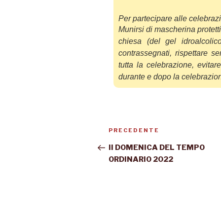
Per partecipare alle celebraz
Munirsi di mascherina protettiv
chiesa (del gel idroalc
olic
contrassegnati,
rispettare s
tutta la cele
brazione, evita
durante e dopo la celebrazio
PRECEDENTE
II DOMENICA DEL TEMPO
ORDINARIO 2022