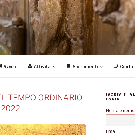
S
igi
Avvisi
Attività
Sacramenti
Contat
ISCRIVITI A
DEL TEMPO ORDINARIO
PARIGI
2022
Nome o nome
Email