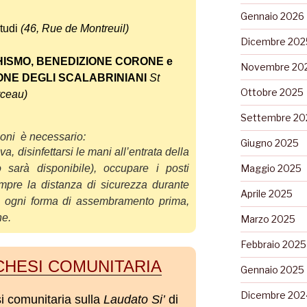
Gennaio 2026
tudi
(46, Rue de Montreuil)
Dicembre 202
ISMO, BENEDIZIONE CORONE e
Novembre 20
NE DEGLI SCALABRINIANI
St
Ottobre 2025
rceau)
Settembre 20
ioni è necessario:
Giugno 2025
a, disinfettarsi le mani all’entrata della
o sarà disponibile
),
occupare i posti
Maggio 2025
empre la distanza di
sicurezza durante
Aprile 2025
re ogni forma di assembrament
o prima,
ne.
Marzo 2025
Febbraio 2025
CHESI COMUNITARIA
Gennaio 2025
Dicembre 202
i comunitaria sulla
Laudato Si’
di