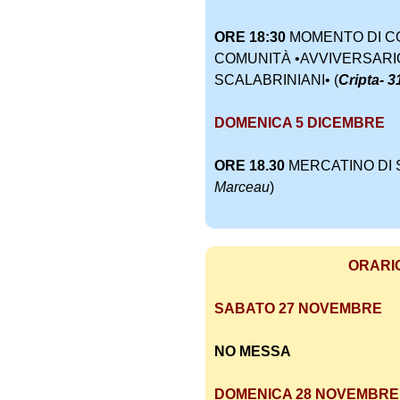
ORE 18:30
MOMENTO DI CO
COMUNITÀ •AVVIVERSARI
SCALABRINIANI• (
Cripta- 
DOMENICA 5 DICEMBRE
ORE 18.30
MERCATINO DI 
Marceau
)
ORARI
SABATO 27 NOVEMBRE
NO MESSA
DOMENICA 28 NOVEMBRE