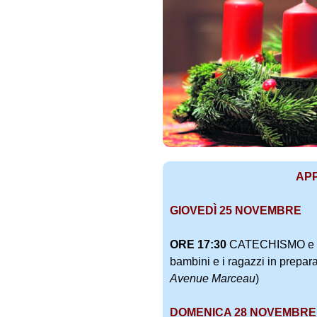
t
t
o
l
i
c
a
I
t
a
AP
l
i
GIOVEDÌ 25 NOVEMBRE
a
n
ORE 17:30
CATECHISMO e pr
a
bambini e i ragazzi in prepar
Avenue Marceau
)
DOMENICA 28 NOVEMBRE