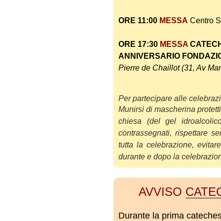
ORE 11:00
MESSA
Centro S
ORE 17:30
MESSA
CATECH
ANNIVERSARIO FONDAZIO
Pierre de Chaillot (31, Av Ma
Per partecipare alle celebraz
Munirsi di mascherina protettiv
chiesa (del gel idroalc
olic
contrassegnati,
rispettare s
tutta la cele
brazione, evita
durante e dopo la celebrazio
AVVISO
CATE
Durante la prima cateches