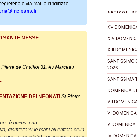
segreteria o via mail all’indirizzo
eria@mciparis.fr
ARTICOLI R
XV DOMENICA
O SANTE MESSE
XIV DOMENIC
XIII DOMENI
SANTISSIMO 
 Pierre de Chaillot 31, Av Marceau
2026
SANTISSIMA T
E
DOMENICA DI
ENTAZIONE DEI NEONATI
St Pierre
VII DOMENICA
VI DOMENICA
ioni è necessario:
V DOMENICA 
a, disinfettarsi le mani all’entrata della
IV DOMENICA
o sarà disponibile
),
occupare i posti