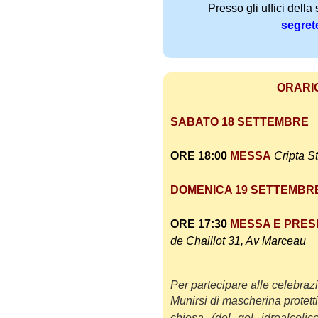
Presso gli uffici della 
a
segret
I
t
a
l
ORARI
i
a
SABATO 18 SETTEMBRE
n
a
ORE 18:00
MESSA
Cripta
St
DOMENICA 19 SETTEMBR
ORE 17:30
MESSA E PRES
de Chaillot 31, Av Marceau
Per partecipare alle celebraz
Munirsi di mascherina protettiv
chiesa (del gel idroalc
olic