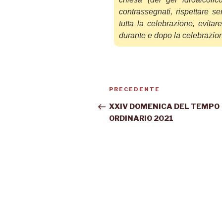
contrassegnati,
rispettare s
tutta la cele
brazione, evita
durante e dopo la celebrazio
PRECEDENTE
XXIV DOMENICA DEL TEMPO
ORDINARIO 2021