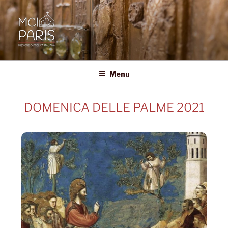
MCI • PARIS
Missione Cattolica Italiana Parigi
Menu
DOMENICA DELLE PALME 2021