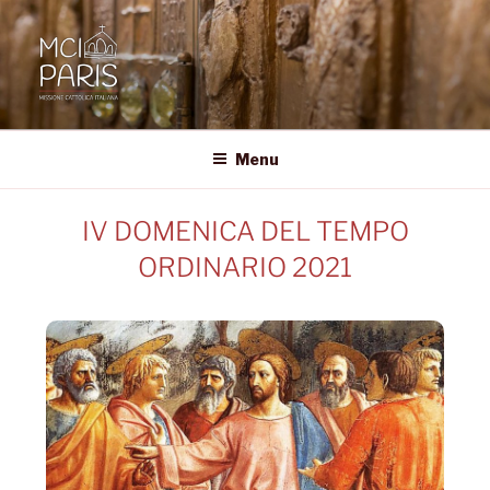
MCI • PARIS
Missione Cattolica Italiana Parigi
Menu
IV DOMENICA DEL TEMPO
ORDINARIO 2021