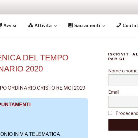
S
Avvisi
Attività
Sacramenti
Contat
igi
ISCRIVITI A
ENICA DEL TEMPO
PARIGI
NARIO 2020
Nome o nome
Email
PUNTAMENTI
Procedendo 
NIO IN VIA TELEMATICA