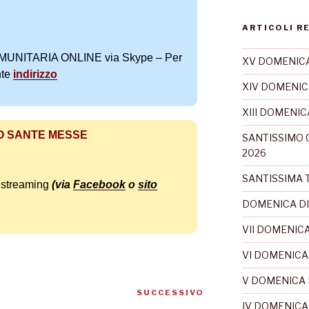
ARTICOLI R
NITARIA ONLINE via Skype – Per
XV DOMENICA
nte
indirizzo
XIV DOMENIC
XIII DOMENI
O SANTE MESSE
SANTISSIMO 
2026
SANTISSIMA T
a streaming
(via
Facebook
o
sito
DOMENICA DI
VII DOMENICA
VI DOMENICA
V DOMENICA 
SUCCESSIVO
IV DOMENICA