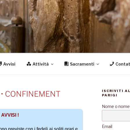
S
igi
Avvisi
Attività
Sacramenti
Contat
ISCRIVITI A
I • CONFINEMENT
PARIGI
Nome o nome
AVVISI !
Email
previste con i fedeli ai soliti orari e