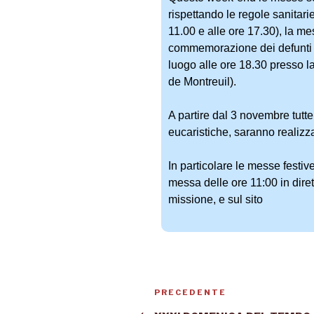
t
rispettando le regole sanitar
t
11.00 e alle ore 17.30), la m
o
commemorazione dei defunti è 
l
luogo alle ore 18.30 presso l
i
de Montreuil).
c
a
A partire dal 3 novembre tutte
I
eucaristiche, saranno realizza
t
a
In particolare le messe festiv
l
messa delle ore 11:00 in dire
i
missione, e sul sito
a
n
a
PRECEDENTE