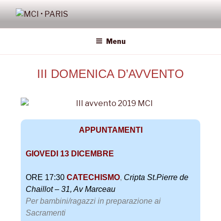
MCI • PARIS
Missione Cattolica Italiana Parigi
Menu
III DOMENICA D’AVVENTO
APPUNTAMENTI
GIOVEDI 13 DICEMBRE
ORE 17:30
CATECHISMO
,
Cripta St.Pierre de
Chaillot – 31, Av Marceau
Per bambini/ragazzi in preparazione ai
Sacramenti